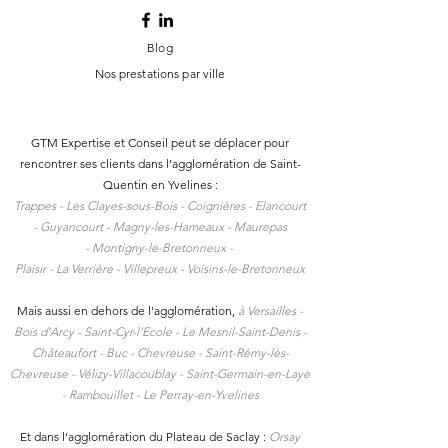
Blog
Nos prestations par ville
GTM Expertise et Conseil peut se déplacer pour
rencontrer ses clients dans l
’agglomération de Saint-
Quentin en Yvelines :
Trappes -
Les Clayes-sous-Bois -
Coignières -
Elancourt
-
Guyancourt -
Magny-les-Hameaux -
Maurepas
-
Montigny-le-Bretonneux -
Plaisir -
La Verrière -
Villepreux -
Voisins-le-Bretonneux
Mais aussi en dehors de l'agglomération,
à
Versailles -
Bois d’Arcy - Saint-Cyr-l’Ecole - Le Mesnil-Saint-Denis -
Châteaufort - Buc - Chevreuse - Saint-Rémy-lès-
Chevreuse - Vélizy-Villacoublay - Saint-Germain-en-Laye
- Rambouillet - Le Perray-en-Yvelines
Et dans l’agglomération du Plateau de Saclay :
Orsay