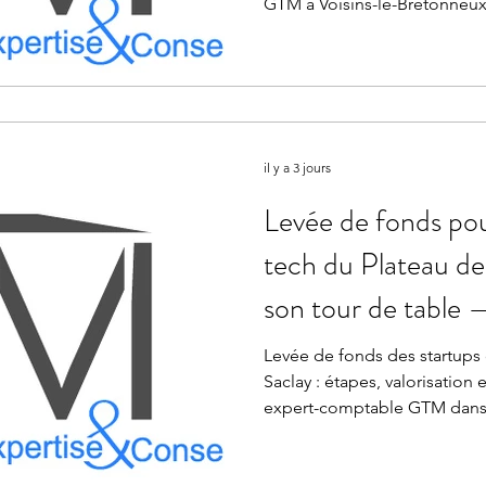
GTM à Voisins-le-Bretonneux
il y a 3 jours
Levée de fonds pou
tech du Plateau de
son tour de table
Voisins-le-Breton
Levée de fonds des startups
Saclay : étapes, valorisatio
expert-comptable GTM dans l