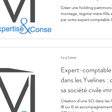
— Cabinet GTM Vo
Créer une holding patrimonia
montage, régime mère-fille
Bretonneux
par votre expert-comptable 
il y a 2 jours
Expert-comptable 
dans les Yvelines : 
sa société civile i
Cabinet GTM Vois
Création d'une SCI dans les Yv
IR ou IS et accompagnement