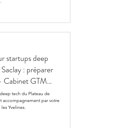
.
r startups deep
 Saclay : préparer
 — Cabinet GTM
neux
 deep tech du Plateau de
n et accompagnement par votre
es Yvelines.