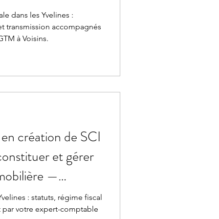
isins-le-
le dans les Yvelines :
 et transmission accompagnés
GTM à Voisins.
en création de SCI
constituer et gérer
mmobilière —
ins-le-Bretonneux
elines : statuts, régime fiscal
 par votre expert-comptable