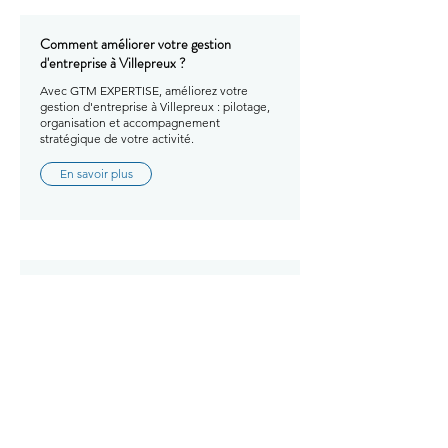
Comment améliorer votre gestion
d'entreprise à Villepreux ?
Avec GTM EXPERTISE, améliorez votre
gestion d'entreprise à Villepreux : pilotage,
organisation et accompagnement
stratégique de votre activité.
En savoir plus
Comment améliorer votre gestion
d'entreprise à Saint-Nom-la-Bretèche ?
Avec GTM EXPERTISE, améliorez votre
gestion d'entreprise à Saint-Nom-la-
Bretèche : pilotage, organisation et
accompagnement stratégique de votre
activité.
En savoir plus