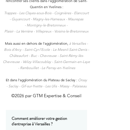
rencontrer ses clients dans l
’agglomération de Saint-
Quentin en Yvelines :
Trappes -
Les Clayes-sous-Bois -
Coignières -
Elancourt
-
Guyancourt -
Magny-les-Hameaux -
Maurepas
-
Montigny-le-Bretonneux -
Plaisir -
La Verrière -
Villepreux -
Voisins-le-Bretonneux
Mais aussi en dehors de l'agglomération,
à
Versailles -
Bois d’Arcy - Saint-Cyr-l’Ecole - Le Mesnil-Saint-Denis -
Châteaufort - Buc - Chevreuse - Saint-Rémy-lès-
Chevreuse - Vélizy-Villacoublay - Saint-Germain-en-Laye
- Rambouillet - Le Perray-en-Yvelines
Et dans l’agglomération du Plateau de Saclay :
Orsay
-
Saclay -
Gif-sur-Yvette -
Les Ulis -
Massy -
Palaiseau
©2026 par GTM Expertise & Conseil
Comment améliorer votre gestion
d'entreprise à Versailles ?