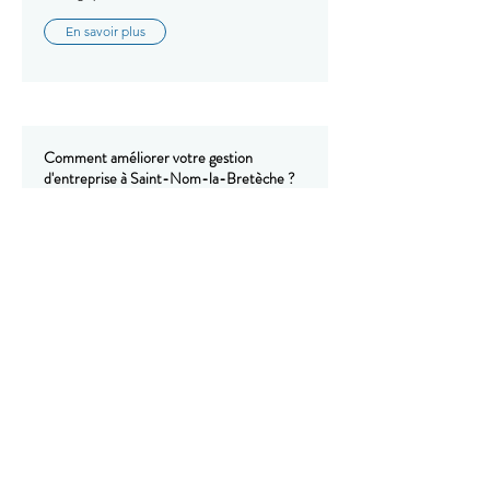
En savoir plus
Comment améliorer votre gestion
d'entreprise à Saint-Nom-la-Bretèche ?
Avec GTM EXPERTISE, améliorez votre
gestion d'entreprise à Saint-Nom-la-
Bretèche : pilotage, organisation et
accompagnement stratégique de votre
activité.
En savoir plus
Comment améliorer votre gestion
d'entreprise à Sartrouville ?