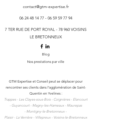
contact@gtm-expertise.fr
06 24 48 14 77 - 06 59 59
77 94
7 TER RUE DE PORT ROYAL - 78 960 VOISINS
LE BRETONNEUX
Blog
Nos prestations par ville
GTM Expertise et Conseil peut se déplacer pour
rencontrer ses clients dans l
’agglomération de Saint-
Quentin en Yvelines :
Trappes -
Les Clayes-sous-Bois -
Coignières -
Elancourt
-
Guyancourt -
Magny-les-Hameaux -
Maurepas
-
Montigny-le-Bretonneux -
Plaisir -
La Verrière -
Villepreux -
Voisins-le-Bretonneux