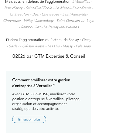
Mais aussi en dehors de l'agglomération,
à
Versailles -
Bois d’Arcy - Saint-Cyr-l’Ecole - Le Mesnil-Saint-Denis -
Châteaufort - Buc - Chevreuse - Saint-Rémy-lès-
Chevreuse - Vélizy-Villacoublay - Saint-Germain-en-Laye
- Rambouillet - Le Perray-en-Yvelines
Et dans l’agglomération du Plateau de Saclay :
Orsay
-
Saclay -
Gif-sur-Yvette -
Les Ulis -
Massy -
Palaiseau
©2026 par GTM Expertise & Conseil
Comment améliorer votre gestion
d'entreprise à Versailles ?
Avec GTM EXPERTISE, améliorez votre
gestion d'entreprise à Versailles : pilotage,
organisation et accompagnement
stratégique de votre activité.
En savoir plus