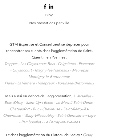
Blog
Nos prestations par ville
GTM Expertise et Conseil peut se déplacer pour
rencontrer ses clients dans l
’agglomération de Saint-
Quentin en Yvelines :
Trappes -
Les Clayes-sous-Bois -
Coignières -
Elancourt
-
Guyancourt -
Magny-les-Hameaux -
Maurepas
-
Montigny-le-Bretonneux -
Plaisir -
La Verrière -
Villepreux -
Voisins-le-Bretonneux
Mais aussi en dehors de l'agglomération,
à
Versailles -
Bois d’Arcy - Saint-Cyr-l’Ecole - Le Mesnil-Saint-Denis -
Châteaufort - Buc - Chevreuse - Saint-Rémy-lès-
Chevreuse - Vélizy-Villacoublay - Saint-Germain-en-Laye
- Rambouillet - Le Perray-en-Yvelines
Et dans l’agglomération du Plateau de Saclay :
Orsay