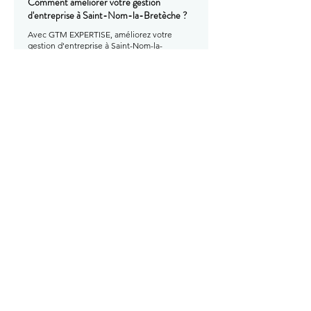
Comment améliorer votre gestion
d'entreprise à Saint-Nom-la-Bretèche ?
Avec GTM EXPERTISE, améliorez votre
gestion d'entreprise à Saint-Nom-la-
Bretèche : pilotage, organisation et
accompagnement stratégique de votre
activité.
En savoir plus
Comment améliorer votre gestion
d'entreprise à Sartrouville ?
Avec GTM EXPERTISE, améliorez votre
gestion d'entreprise à Sartrouville : pilotage,
organisation et accompagnement
stratégique de votre activité.
En savoir plus