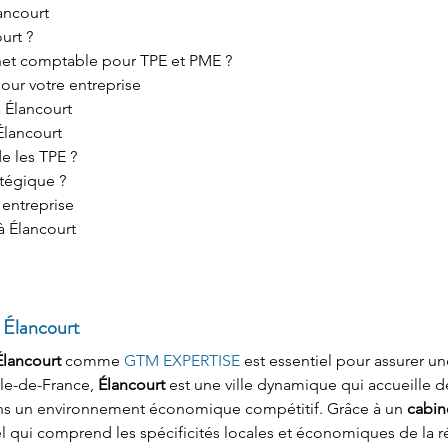
ancourt
urt ?
inet comptable pour TPE et PME ?
our votre entreprise
à Élancourt
Élancourt
e les TPE ?
atégique ?
 entreprise
à Élancourt
 Élancourt
Élancourt
 comme 
GTM EXPERTISE
 est essentiel pour assurer u
Île-de-France, 
Élancourt
 est une ville dynamique qui accueille
ans un environnement économique compétitif. Grâce à un 
cabin
 qui comprend les spécificités locales et économiques de la régi