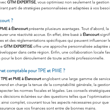
avec 
GTM EXPERTISE
, vous optimisez non seulement la gestion 
rant parti de stratégies personnalisées et adaptées à vos besoi
court ?
PME à Élancourt
 présente plusieurs avantages. Tout d'abord, 
rer une réactivité accrue. En effet, être basé à 
Élancourt
 signi
les et des réglementations spécifiques qui peuvent influencer 
me 
GTM EXPERTISE
 offre une approche personnalisée adaptée au
évelopper dans cette région. Enfin, une collaboration locale favo
s pour le bon déroulement de toute activité professionnelle.
binet comptable pour TPE et PME ?
 TPE et PME à Élancourt
 englobent une large gamme de services 
rend en charge la tenue de la comptabilité générale, la gestion 
specter les normes fiscales et légales. Les conseils stratégiques 
cisions éclairées sur des questions telles que l'optimisation fi
insi complet, couvrant tous les aspects nécessaires pour que v
'assurance que vos finances sont entre de bonnes mains.