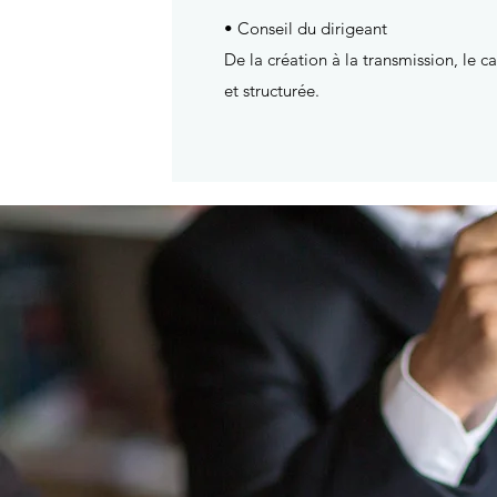
• Conseil du dirigeant
De la création à la transmission, l
et structurée.