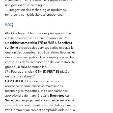
- Une relation étroite avec un comptable assure 
une gestion efficace et agile.
- L'intégration des technologies modernes 
renforce la compétitivité des entreprises.
FAQ
### Quelles sont les missions principales d'un 
cabinet comptable à Bonnières-sur-Seine ?
Un 
cabinet comptable TPE et PME
 à 
Bonnières-
sur-Seine
 propose des services variés tels que la 
gestion des comptes, les déclarations fiscales, et 
des conseils en gestion. Il accompagne aussi les 
entreprises dans l'amélioration de leur rentabilité 
grâce à un suivi personnalisé.
### Pourquoi choisir GTM EXPERTISE plutôt 
qu'un autre cabinet ?
GTM EXPERTISE
 se démarque par son 
approche personnalisée, sa maîtrise des 
technologies modernes, et sa connaissance 
approfondie du marché local à 
Bonnières-sur-
Seine
. Leur engagement envers l'excellence et la 
satisfaction client garantit des résultats optimaux.
### Comment un cabinet comptable aide-t-il à la 