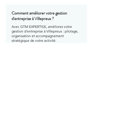
Comment améliorer votre gestion
d'entreprise à Villepreux ?
Avec GTM EXPERTISE, améliorez votre
gestion d'entreprise à Villepreux : pilotage,
organisation et accompagnement
stratégique de votre activité.
En savoir plus
Comment améliorer votre gestion
d'entreprise à Saint-Nom-la-Bretèche ?
Avec GTM EXPERTISE, améliorez votre
gestion d'entreprise à Saint-Nom-la-
Bretèche : pilotage, organisation et
accompagnement stratégique de votre
activité.
En savoir plus