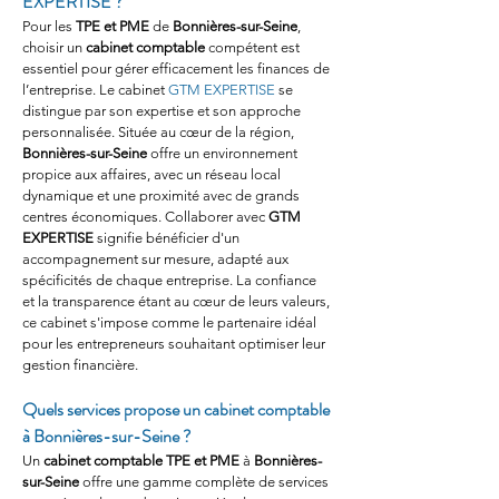
EXPERTISE ?
Pour les 
TPE et PME
 de 
Bonnières-sur-Seine
, 
choisir un 
cabinet comptable
 compétent est 
essentiel pour gérer efficacement les finances de 
l’entreprise. Le cabinet 
GTM EXPERTISE
 se 
distingue par son expertise et son approche 
personnalisée. Située au cœur de la région, 
Bonnières-sur-Seine
 offre un environnement 
propice aux affaires, avec un réseau local 
dynamique et une proximité avec de grands 
centres économiques. Collaborer avec 
GTM 
EXPERTISE
 signifie bénéficier d'un 
accompagnement sur mesure, adapté aux 
spécificités de chaque entreprise. La confiance 
et la transparence étant au cœur de leurs valeurs, 
ce cabinet s'impose comme le partenaire idéal 
pour les entrepreneurs souhaitant optimiser leur 
gestion financière.
Quels services propose un cabinet comptable 
à Bonnières-sur-Seine ?
Un 
cabinet comptable TPE et PME
 à 
Bonnières-
sur-Seine
 offre une gamme complète de services 