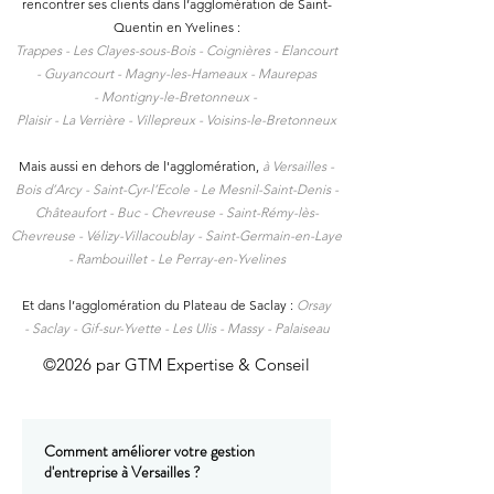
rencontrer ses clients dans l
’agglomération de Saint-
Quentin en Yvelines :
Trappes -
Les Clayes-sous-Bois -
Coignières -
Elancourt
-
Guyancourt -
Magny-les-Hameaux -
Maurepas
-
Montigny-le-Bretonneux -
Plaisir -
La Verrière -
Villepreux -
Voisins-le-Bretonneux
Mais aussi en dehors de l'agglomération,
à
Versailles -
Bois d’Arcy - Saint-Cyr-l’Ecole - Le Mesnil-Saint-Denis -
Châteaufort - Buc - Chevreuse - Saint-Rémy-lès-
Chevreuse - Vélizy-Villacoublay - Saint-Germain-en-Laye
- Rambouillet - Le Perray-en-Yvelines
Et dans l’agglomération du Plateau de Saclay :
Orsay
-
Saclay -
Gif-sur-Yvette -
Les Ulis -
Massy -
Palaiseau
©2026 par GTM Expertise & Conseil
Comment améliorer votre gestion
d'entreprise à Versailles ?