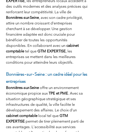
EXPERTISE
, les entrepreneurs locaux accèdent à 
des outils modernes et des analyses précises qui 
renforcent leur compétitivité. La ville de 
Bonnières-sur-Seine
, avec son cadre privilégié, 
attire un nombre croissant d'entreprises 
cherchant à se développer. Une gestion 
financière adaptée est donc cruciale pour 
bénéficier de toutes les opportunités 
disponibles. En collaborant avec un 
cabinet 
comptable
 tel que 
GTM EXPERTISE
, les 
entreprises se mettent dans les meilleures 
conditions pour atteindre leurs objectifs.
Bonnières-sur-Seine : un cadre idéal pour les 
entreprises
Bonnières-sur-Seine
 offre un environnement 
économique propice aux 
TPE et PME
. Avec sa 
situation géographique stratégique et ses 
infrastructures de qualité, la ville facilite le 
développement des affaires. Le choix d'un 
cabinet comptable
 local tel que 
GTM 
EXPERTISE
 permet de tirer pleinement parti de 
ces avantages. L'accessibilité aux services 