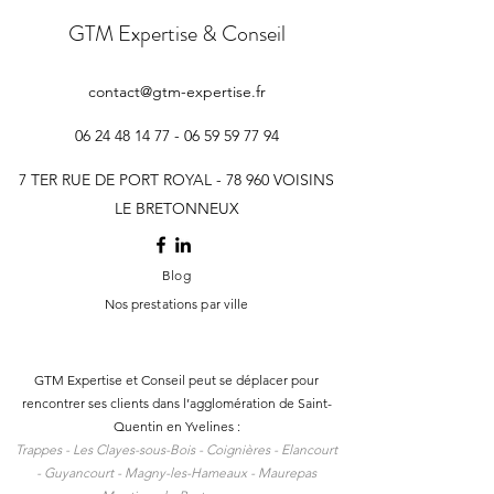
GTM Expertise & Conseil
contact@gtm-expertise.fr
06 24 48 14 77 - 06 59 59
77 94
7 TER RUE DE PORT ROYAL - 78 960 VOISINS
LE BRETONNEUX
Blog
Nos prestations par ville
GTM Expertise et Conseil peut se déplacer pour
rencontrer ses clients dans l
’agglomération de Saint-
Quentin en Yvelines :
Trappes -
Les Clayes-sous-Bois -
Coignières -
Elancourt
-
Guyancourt -
Magny-les-Hameaux -
Maurepas