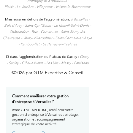
-
Montigny-le-Bretonneux -
Plaisir -
La Verrière -
Villepreux -
Voisins-le-Bretonneux
Mais aussi en dehors de l'agglomération,
à
Versailles -
Bois d’Arcy - Saint-Cyr-l’Ecole - Le Mesnil-Saint-Denis -
Châteaufort - Buc - Chevreuse - Saint-Rémy-lès-
Chevreuse - Vélizy-Villacoublay - Saint-Germain-en-Laye
- Rambouillet - Le Perray-en-Yvelines
Et dans l’agglomération du Plateau de Saclay :
Orsay
-
Saclay -
Gif-sur-Yvette -
Les Ulis -
Massy -
Palaiseau
©2026 par GTM Expertise & Conseil
Comment améliorer votre gestion
d'entreprise à Versailles ?
Avec GTM EXPERTISE, améliorez votre
gestion d'entreprise à Versailles : pilotage,
organisation et accompagnement
stratégique de votre activité.