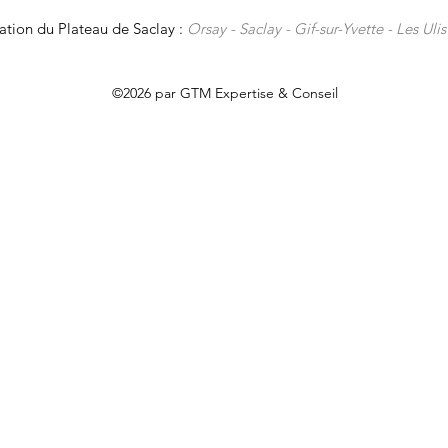
ation du Plateau de Saclay :
Orsay -
Saclay -
Gif-sur-Yvette -
Les Ulis
©2026 par GTM Expertise & Conseil