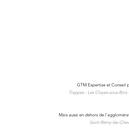
Expert-comptable en création de
holding patrimoniale dans les
Yvelines : constituer et piloter sa
société mère — Cabinet GTM
Voisins-le-Bretonneux
GTM Expertise et Conseil pe
Trappes -
Les Clayes-sous-Bois 
Mais aussi en dehors de l'aggloméra
Saint-Rémy-lès-Chevr