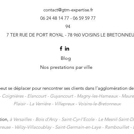
contact@gtm-expertise.fr
06 24 48 14 77 - 06 59 59 77
94
Expert-comptable en création de
Levée
7 TER RUE DE PORT ROYAL - 78 960 VOISINS LE BRETONNE
SCI dans les Yvelines : constituer
deep 
et gérer sa société civile
prépa
immobilière — Cabinet GTM
Cabi
Blog
Voisins-le-Bretonneux
Bret
Nos prestations par ville
ut se déplacer pour rencontrer ses clients dans l
’agglomération de 
-
Coignières -
Elancourt -
Guyancourt -
Magny-les-Hameaux -
Maure
Plaisir -
La Verrière -
Villepreux -
Voisins-le-Bretonneux
tion,
à
Versailles - Bois d’Arcy - Saint-Cyr-l’Ecole - Le Mesnil-Saint-
euse - Vélizy-Villacoublay - Saint-Germain-en-Laye - Rambouillet - 