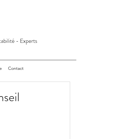
abilité - Experts
e
Contact
seil