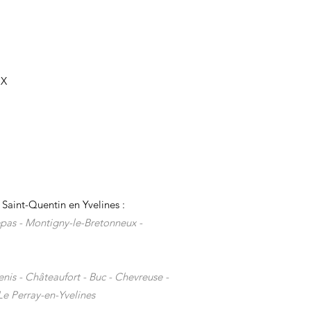
 de fonds pour startups
UX
tech du Plateau de Saclay :
rer son tour de table —
net GTM Voisins-le-
onneux
Saint-Quentin en Yvelines :
pas -
Montigny-le-Bretonneux -
Denis - Châteaufort - Buc - Chevreuse -
Le Perray-en-Yvelines