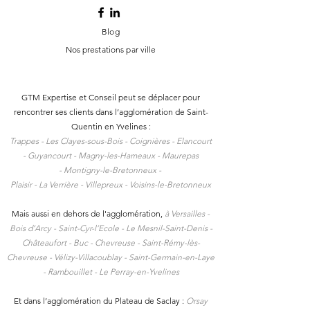
sa société civile immobilière
table — Cabinet 
— Cabinet GTM Voisins-le-
Voisins-le-Breton
Blog
Bretonneux
Nos prestations par ville
GTM Expertise et Conseil peut se déplacer pour
rencontrer ses clients dans l
’agglomération de Saint-
Quentin en Yvelines :
Trappes -
Les Clayes-sous-Bois -
Coignières -
Elancourt
-
Guyancourt -
Magny-les-Hameaux -
Maurepas
-
Montigny-le-Bretonneux -
Plaisir -
La Verrière -
Villepreux -
Voisins-le-Bretonneux
Mais aussi en dehors de l'agglomération,
à
Versailles -
Bois d’Arcy - Saint-Cyr-l’Ecole - Le Mesnil-Saint-Denis -
Châteaufort - Buc - Chevreuse - Saint-Rémy-lès-
Chevreuse - Vélizy-Villacoublay - Saint-Germain-en-Laye
- Rambouillet - Le Perray-en-Yvelines
Et dans l’agglomération du Plateau de Saclay :
Orsay