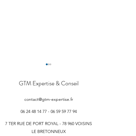
GTM Expertise & Conseil
contact@gtm-expertise.fr
06 24 48 14 77 - 06 59 59
77 94
Expert-comptable en
Levée de fonds pou
création de SCI dans les
deep tech du Plate
7 TER RUE DE PORT ROYAL - 78 960 VOISINS
Yvelines : constituer et gérer
Saclay : préparer s
LE BRETONNEUX