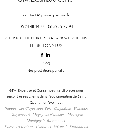
contact@gtm-expertise.fr
06 24 48 14 77 - 06 59 59
77 94
Expert-comptable en
Levée de fonds pou
création de SCI dans les
deep tech du Plate
7 TER RUE DE PORT ROYAL - 78 960 VOISINS
Yvelines : constituer et gérer
Saclay : préparer s
LE BRETONNEUX
sa société civile immobilière
table — Cabinet 
— Cabinet GTM Voisins-le-
Voisins-le-Breton
Blog
Bretonneux
Nos prestations par ville
GTM Expertise et Conseil peut se déplacer pour
rencontrer ses clients dans l
’agglomération de Saint-
Quentin en Yvelines :
Trappes -
Les Clayes-sous-Bois -
Coignières -
Elancourt
-
Guyancourt -
Magny-les-Hameaux -
Maurepas
-
Montigny-le-Bretonneux -
Plaisir -
La Verrière -
Villepreux -
Voisins-le-Bretonneux