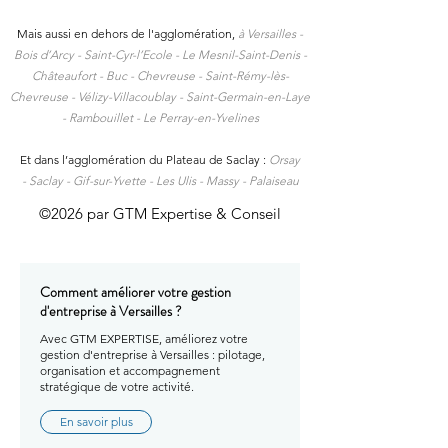
Mais aussi en dehors de l'agglomération,
à
Versailles -
Bois d’Arcy - Saint-Cyr-l’Ecole - Le Mesnil-Saint-Denis -
Châteaufort - Buc - Chevreuse - Saint-Rémy-lès-
Chevreuse - Vélizy-Villacoublay - Saint-Germain-en-Laye
- Rambouillet - Le Perray-en-Yvelines
Et dans l’agglomération du Plateau de Saclay :
Orsay
-
Saclay -
Gif-sur-Yvette -
Les Ulis -
Massy -
Palaiseau
©2026 par GTM Expertise & Conseil
Comment améliorer votre gestion
d'entreprise à Versailles ?
Avec GTM EXPERTISE, améliorez votre
gestion d'entreprise à Versailles : pilotage,
organisation et accompagnement
stratégique de votre activité.
En savoir plus