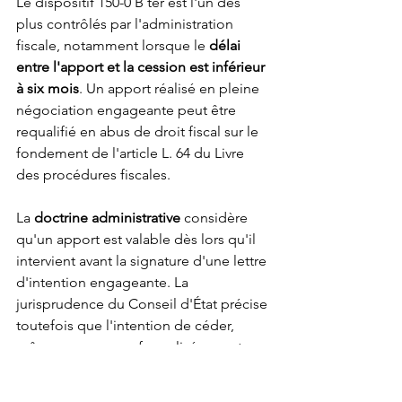
Le dispositif 150-0 B ter est l'un des 
plus contrôlés par l'administration 
fiscale, notamment lorsque le 
délai 
entre l'apport et la cession est inférieur 
à six mois
. Un apport réalisé en pleine 
négociation engageante peut être 
requalifié en abus de droit fiscal sur le 
fondement de l'article L. 64 du Livre 
des procédures fiscales.
La 
doctrine administrative
 considère 
qu'un apport est valable dès lors qu'il 
intervient avant la signature d'une lettre 
d'intention engageante. La 
jurisprudence du Conseil d'État précise 
toutefois que l'intention de céder, 
même non encore formalisée, peut 
suffire à caractériser l'abus si 
l'opération est dépourvue de 