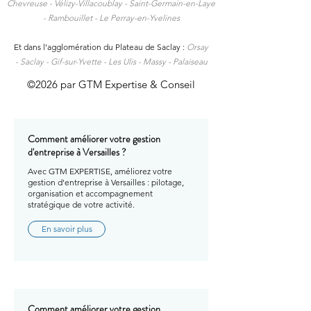
Chevreuse - Vélizy-Villacoublay - Saint-Germain-en-Laye
- Rambouillet - Le Perray-en-Yvelines
Et dans l’agglomération du Plateau de Saclay :
Orsay
-
Saclay -
Gif-sur-Yvette -
Les Ulis -
Massy -
Palaiseau
©2026 par GTM Expertise & Conseil
Comment améliorer votre gestion
d'entreprise à Versailles ?
Avec GTM EXPERTISE, améliorez votre
gestion d'entreprise à Versailles : pilotage,
organisation et accompagnement
stratégique de votre activité.
En savoir plus
Comment améliorer votre gestion