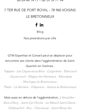
06 24 48 14 77 - 06 59 59
77 94
7 TER RUE DE PORT ROYAL - 78 960 VOISINS
LE BRETONNEUX
Blog
Nos prestations par ville
GTM Expertise et Conseil peut se déplacer pour
rencontrer ses clients dans l
’agglomération de Saint-
Quentin en Yvelines :
Trappes -
Les Clayes-sous-Bois -
Coignières -
Elancourt
-
Guyancourt -
Magny-les-Hameaux -
Maurepas
-
Montigny-le-Bretonneux -
Plaisir -
La Verrière -
Villepreux -
Voisins-le-Bretonneux
Mais aussi en dehors de l'agglomération,
à
Versailles -
Bois d’Arcy - Saint-Cyr-l’Ecole - Le Mesnil-Saint-Denis -
Châteaufort - Buc - Chevreuse - Saint-Rémy-lès-