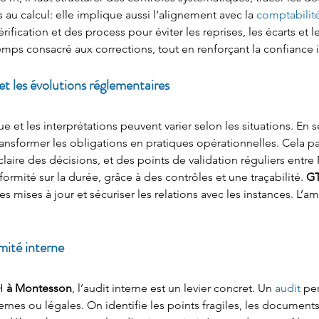
s au calcul: elle implique aussi l’alignement avec la 
comptabilit
rification et des process pour éviter les reprises, les écarts et 
 temps consacré aux corrections, tout en renforçant la confiance 
s et les évolutions réglementaires
e et les interprétations peuvent varier selon les situations. En sé
ransformer les obligations en pratiques opérationnelles. Cela pa
ire des décisions, et des points de validation réguliers entre R
ormité sur la durée, grâce à des contrôles et une traçabilité. 
GT
s mises à jour et sécuriser les relations avec les instances. L’am
rmité interne
H 
à Montesson
, l’audit interne est un levier concret. Un 
audit
 pe
ernes ou légales. On identifie les points fragiles, les document