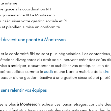
ité interne
ine grâce à la coordination RH
otre gouvernance RH à Montesson
 sécuriser votre gestion sociale et RH
s et planifier la mise en conformité
H devient une priorité à Montesson
e et la conformité RH ne sont plus négociables. Les contentieu
rétations divergentes du droit social peuvent créer des coûts dire
 vise à anticiper, documenter et stabiliser vos pratiques, afin de
epères solides comme le 
audit
 et une bonne maîtrise de la 
droi
 passer d’une gestion réactive à une gestion sécurisée et piloté
s sans ralentir vos équipes
sensibles 
à Montesson
: échéances, paramétrages, contrôle des 
rh, il faut structurer des contrôles systématiques, tracer les déc