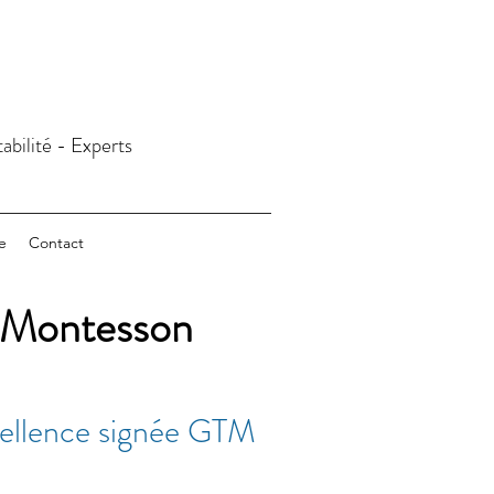
abilité - Experts
e
Contact
à Montesson
xcellence signée GTM