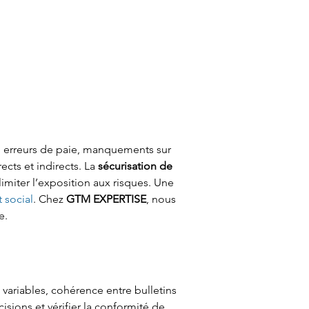
x, erreurs de paie, manquements sur 
cts et indirects. La 
sécurisation de 
 limiter l’exposition aux risques. Une 
t social
. Chez 
GTM EXPERTISE
, nous 
e.
variables, cohérence entre bulletins 
isions et vérifier la conformité de 