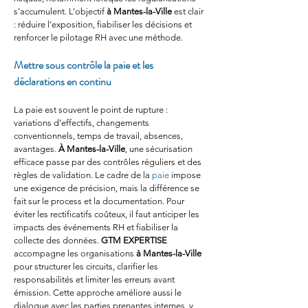
s’accumulent. L’objectif 
à Mantes-la-Ville
 est clair 
: réduire l’exposition, fiabiliser les décisions et 
renforcer le pilotage RH avec une méthode.
Mettre sous contrôle la paie et les 
déclarations en continu
La paie est souvent le point de rupture : 
variations d’effectifs, changements 
conventionnels, temps de travail, absences, 
avantages. 
À Mantes-la-Ville
, une sécurisation 
efficace passe par des contrôles réguliers et des 
règles de validation. Le cadre de la 
paie
 impose 
une exigence de précision, mais la différence se 
fait sur le process et la documentation. Pour 
éviter les rectificatifs coûteux, il faut anticiper les 
impacts des événements RH et fiabiliser la 
collecte des données. 
GTM EXPERTISE
accompagne les organisations 
à Mantes-la-Ville
pour structurer les circuits, clarifier les 
responsabilités et limiter les erreurs avant 
émission. Cette approche améliore aussi le 
dialogue avec les parties prenantes internes, y 