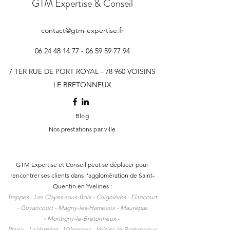
GTM Expertise & Conseil
contact@gtm-expertise.fr
06 24 48 14 77 - 06 59 59
77 94
7 TER RUE DE PORT ROYAL - 78 960 VOISINS
LE BRETONNEUX
Blog
Nos prestations par ville
GTM Expertise et Conseil peut se déplacer pour
rencontrer ses clients dans l
’agglomération de Saint-
Quentin en Yvelines :
Trappes -
Les Clayes-sous-Bois -
Coignières -
Elancourt
-
Guyancourt -
Magny-les-Hameaux -
Maurepas
-
Montigny-le-Bretonneux -
Plaisir -
La Verrière -
Villepreux -
Voisins-le-Bretonneux