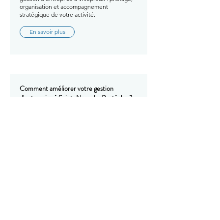
organisation et accompagnement
stratégique de votre activité.
En savoir plus
Comment améliorer votre gestion
d'entreprise à Saint-Nom-la-Bretèche ?
Avec GTM EXPERTISE, améliorez votre
gestion d'entreprise à Saint-Nom-la-
Bretèche : pilotage, organisation et
accompagnement stratégique de votre
activité.
En savoir plus
Comment améliorer votre gestion