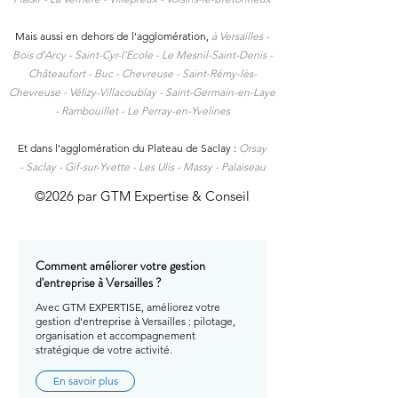
Mais aussi en dehors de l'agglomération,
à
Versailles -
Bois d’Arcy - Saint-Cyr-l’Ecole - Le Mesnil-Saint-Denis -
Châteaufort - Buc - Chevreuse - Saint-Rémy-lès-
Chevreuse - Vélizy-Villacoublay - Saint-Germain-en-Laye
- Rambouillet - Le Perray-en-Yvelines
Et dans l’agglomération du Plateau de Saclay :
Orsay
-
Saclay -
Gif-sur-Yvette -
Les Ulis -
Massy -
Palaiseau
©2026 par GTM Expertise & Conseil
Comment améliorer votre gestion
d'entreprise à Versailles ?
Avec GTM EXPERTISE, améliorez votre
gestion d'entreprise à Versailles : pilotage,
organisation et accompagnement
stratégique de votre activité.
En savoir plus