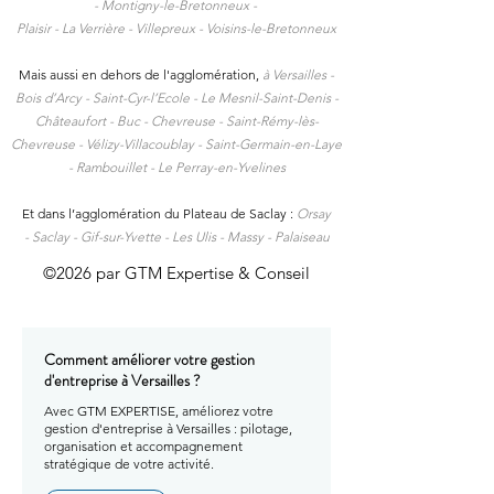
-
Montigny-le-Bretonneux -
Plaisir -
La Verrière -
Villepreux -
Voisins-le-Bretonneux
Mais aussi en dehors de l'agglomération,
à
Versailles -
Bois d’Arcy - Saint-Cyr-l’Ecole - Le Mesnil-Saint-Denis -
Châteaufort - Buc - Chevreuse - Saint-Rémy-lès-
Chevreuse - Vélizy-Villacoublay - Saint-Germain-en-Laye
- Rambouillet - Le Perray-en-Yvelines
Et dans l’agglomération du Plateau de Saclay :
Orsay
-
Saclay -
Gif-sur-Yvette -
Les Ulis -
Massy -
Palaiseau
©2026 par GTM Expertise & Conseil
Comment améliorer votre gestion
d'entreprise à Versailles ?
Avec GTM EXPERTISE, améliorez votre
gestion d'entreprise à Versailles : pilotage,
organisation et accompagnement
stratégique de votre activité.