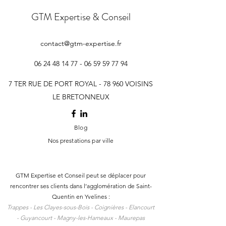
GTM Expertise & Conseil
contact@gtm-expertise.fr
06 24 48 14 77 - 06 59 59
77 94
7 TER RUE DE PORT ROYAL - 78 960 VOISINS
LE BRETONNEUX
Blog
Nos prestations par ville
GTM Expertise et Conseil peut se déplacer pour
rencontrer ses clients dans l
’agglomération de Saint-
Quentin en Yvelines :
Trappes -
Les Clayes-sous-Bois -
Coignières -
Elancourt
-
Guyancourt -
Magny-les-Hameaux -
Maurepas