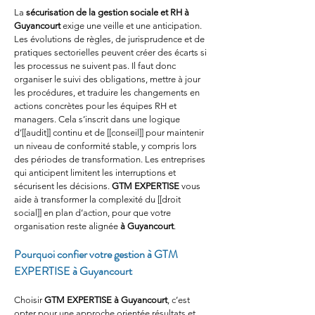
La 
sécurisation de la gestion sociale et RH à 
Guyancourt
 exige une veille et une anticipation. 
Les évolutions de règles, de jurisprudence et de 
pratiques sectorielles peuvent créer des écarts si 
les processus ne suivent pas. Il faut donc 
organiser le suivi des obligations, mettre à jour 
les procédures, et traduire les changements en 
actions concrètes pour les équipes RH et 
managers. Cela s’inscrit dans une logique 
d’[[audit]] continu et de [[conseil]] pour maintenir 
un niveau de conformité stable, y compris lors 
des périodes de transformation. Les entreprises 
qui anticipent limitent les interruptions et 
sécurisent les décisions. 
GTM EXPERTISE
 vous 
aide à transformer la complexité du [[droit 
social]] en plan d’action, pour que votre 
organisation reste alignée 
à Guyancourt
.
Pourquoi confier votre gestion à GTM 
EXPERTISE à Guyancourt
Choisir 
GTM EXPERTISE
à Guyancourt
, c’est 
opter pour une approche orientée résultats et 