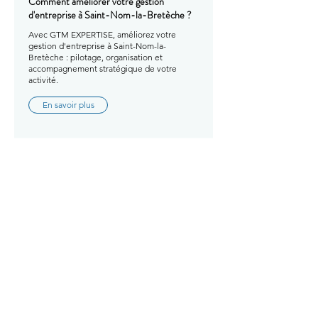
Comment améliorer votre gestion
d'entreprise à Saint-Nom-la-Bretèche ?
Avec GTM EXPERTISE, améliorez votre
gestion d'entreprise à Saint-Nom-la-
Bretèche : pilotage, organisation et
accompagnement stratégique de votre
activité.
En savoir plus
Comment améliorer votre gestion
d'entreprise à Sartrouville ?
Avec GTM EXPERTISE, améliorez votre
gestion d'entreprise à Sartrouville : pilotage,
organisation et accompagnement
stratégique de votre activité.
En savoir plus