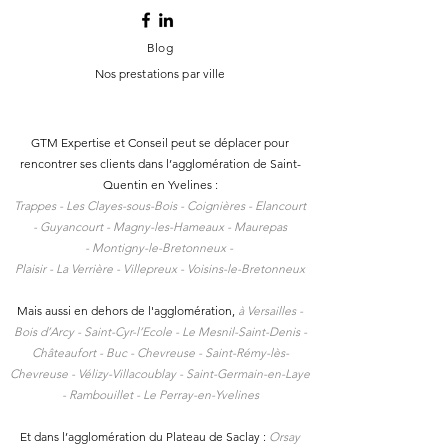
Blog
Nos prestations par ville
GTM Expertise et Conseil peut se déplacer pour
rencontrer ses clients dans l
’agglomération de Saint-
Quentin en Yvelines :
Trappes -
Les Clayes-sous-Bois -
Coignières -
Elancourt
-
Guyancourt -
Magny-les-Hameaux -
Maurepas
-
Montigny-le-Bretonneux -
Plaisir -
La Verrière -
Villepreux -
Voisins-le-Bretonneux
Mais aussi en dehors de l'agglomération,
à
Versailles -
Bois d’Arcy - Saint-Cyr-l’Ecole - Le Mesnil-Saint-Denis -
Châteaufort - Buc - Chevreuse - Saint-Rémy-lès-
Chevreuse - Vélizy-Villacoublay - Saint-Germain-en-Laye
- Rambouillet - Le Perray-en-Yvelines
Et dans l’agglomération du Plateau de Saclay :
Orsay