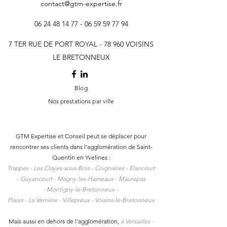
contact@gtm-expertise.fr
06 24 48 14 77 - 06 59 59
77 94
7 TER RUE DE PORT ROYAL - 78 960 VOISINS
LE BRETONNEUX
Blog
Nos prestations par ville
GTM Expertise et Conseil peut se déplacer pour
rencontrer ses clients dans l
’agglomération de Saint-
Quentin en Yvelines :
Trappes -
Les Clayes-sous-Bois -
Coignières -
Elancourt
-
Guyancourt -
Magny-les-Hameaux -
Maurepas
-
Montigny-le-Bretonneux -
Plaisir -
La Verrière -
Villepreux -
Voisins-le-Bretonneux
Mais aussi en dehors de l'agglomération,
à
Versailles -