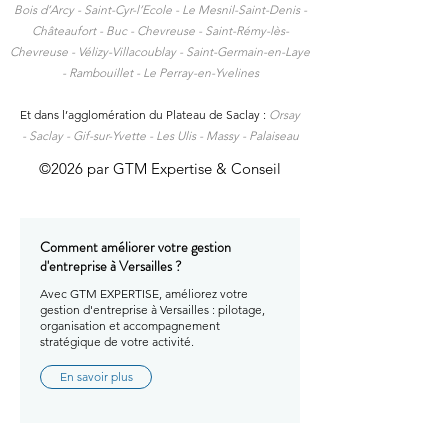
Bois d’Arcy - Saint-Cyr-l’Ecole - Le Mesnil-Saint-Denis -
Châteaufort - Buc - Chevreuse - Saint-Rémy-lès-
Chevreuse - Vélizy-Villacoublay - Saint-Germain-en-Laye
- Rambouillet - Le Perray-en-Yvelines
Et dans l’agglomération du Plateau de Saclay :
Orsay
-
Saclay -
Gif-sur-Yvette -
Les Ulis -
Massy -
Palaiseau
©2026 par GTM Expertise & Conseil
Comment améliorer votre gestion
d'entreprise à Versailles ?
Avec GTM EXPERTISE, améliorez votre
gestion d'entreprise à Versailles : pilotage,
organisation et accompagnement
stratégique de votre activité.
En savoir plus