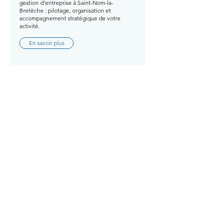
gestion d'entreprise à Saint-Nom-la-
Bretèche : pilotage, organisation et
accompagnement stratégique de votre
activité.
En savoir plus
Comment améliorer votre gestion
d'entreprise à Sartrouville ?
Avec GTM EXPERTISE, améliorez votre
gestion d'entreprise à Sartrouville : pilotage,
organisation et accompagnement
stratégique de votre activité.
En savoir plus