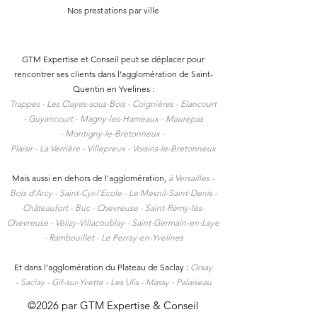
Nos prestations par ville
GTM Expertise et Conseil peut se déplacer pour
rencontrer ses clients dans l
’agglomération de Saint-
Quentin en Yvelines :
Trappes -
Les Clayes-sous-Bois -
Coignières -
Elancourt
-
Guyancourt -
Magny-les-Hameaux -
Maurepas
-
Montigny-le-Bretonneux -
Plaisir -
La Verrière -
Villepreux -
Voisins-le-Bretonneux
Mais aussi en dehors de l'agglomération,
à
Versailles -
Bois d’Arcy - Saint-Cyr-l’Ecole - Le Mesnil-Saint-Denis -
Châteaufort - Buc - Chevreuse - Saint-Rémy-lès-
Chevreuse - Vélizy-Villacoublay - Saint-Germain-en-Laye
- Rambouillet - Le Perray-en-Yvelines
Et dans l’agglomération du Plateau de Saclay :
Orsay
-
Saclay -
Gif-sur-Yvette -
Les Ulis -
Massy -
Palaiseau
©2026 par GTM Expertise & Conseil