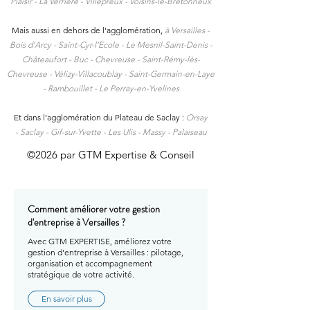
Plaisir -
La Verrière -
Villepreux -
Voisins-le-Bretonneux
Mais aussi en dehors de l'agglomération,
à
Versailles -
Bois d’Arcy - Saint-Cyr-l’Ecole - Le Mesnil-Saint-Denis -
Châteaufort - Buc - Chevreuse - Saint-Rémy-lès-
Chevreuse - Vélizy-Villacoublay - Saint-Germain-en-Laye
- Rambouillet - Le Perray-en-Yvelines
Et dans l’agglomération du Plateau de Saclay :
Orsay
-
Saclay -
Gif-sur-Yvette -
Les Ulis -
Massy -
Palaiseau
©2026 par GTM Expertise & Conseil
Comment améliorer votre gestion
d'entreprise à Versailles ?
Avec GTM EXPERTISE, améliorez votre
gestion d'entreprise à Versailles : pilotage,
organisation et accompagnement
stratégique de votre activité.
En savoir plus