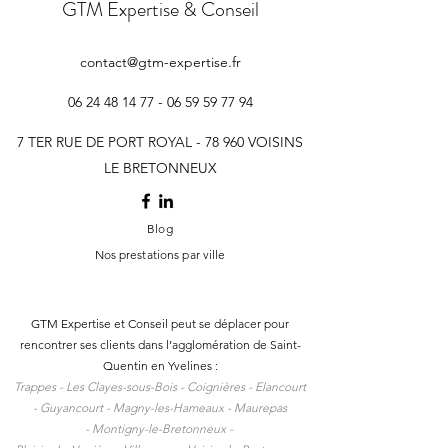
GTM Expertise & Conseil
contact@gtm-expertise.fr
06 24 48 14 77 - 06 59 59
77 94
7 TER RUE DE PORT ROYAL - 78 960 VOISINS
LE BRETONNEUX
Blog
Nos prestations par ville
GTM Expertise et Conseil peut se déplacer pour
rencontrer ses clients dans l
’agglomération de Saint-
Quentin en Yvelines :
Trappes -
Les Clayes-sous-Bois -
Coignières -
Elancourt
-
Guyancourt -
Magny-les-Hameaux -
Maurepas
-
Montigny-le-Bretonneux -