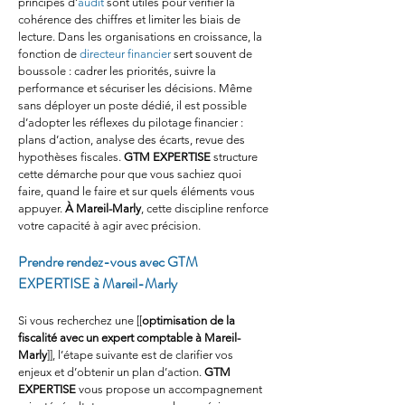
principes d’
audit
 sont utiles pour vérifier la 
cohérence des chiffres et limiter les biais de 
lecture. Dans les organisations en croissance, la 
fonction de 
directeur financier
 sert souvent de 
boussole : cadrer les priorités, suivre la 
performance et sécuriser les décisions. Même 
sans déployer un poste dédié, il est possible 
d’adopter les réflexes du pilotage financier : 
plans d’action, analyse des écarts, revue des 
hypothèses fiscales. 
GTM EXPERTISE
 structure 
cette démarche pour que vous sachiez quoi 
faire, quand le faire et sur quels éléments vous 
appuyer. 
À Mareil-Marly
, cette discipline renforce 
votre capacité à agir avec précision.
Prendre rendez-vous avec GTM 
EXPERTISE à Mareil-Marly
Si vous recherchez une [[
optimisation de la 
fiscalité avec un expert comptable à Mareil-
Marly
]], l’étape suivante est de clarifier vos 
enjeux et d’obtenir un plan d’action. 
GTM 
EXPERTISE
 vous propose un accompagnement 