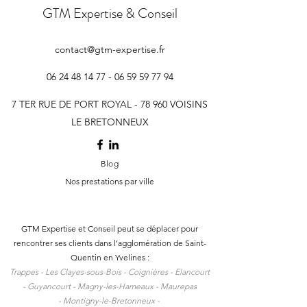
GTM Expertise & Conseil
contact@gtm-expertise.fr
06 24 48 14 77 - 06 59 59
77 94
7 TER RUE DE PORT ROYAL - 78 960 VOISINS
LE BRETONNEUX
Blog
Nos prestations par ville
GTM Expertise et Conseil peut se déplacer pour
rencontrer ses clients dans l
’agglomération de Saint-
Quentin en Yvelines :
Trappes -
Les Clayes-sous-Bois -
Coignières -
Elancourt
-
Guyancourt -
Magny-les-Hameaux -
Maurepas
-
Montigny-le-Bretonneux -