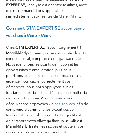
EXPERTISE
, l’analyse est orientée résultats, avec 
des recommandations applicables 
immédiatement aux réalités de Mareil-Marly.
Comment GTM EXPERTISE accompagne 
vos choix à Mareil-Marly
Chez 
GTM EXPERTISE
, l’accompagnement 
à 
Mareil-Marly
 démarre par un diagnostic de votre 
contexte fiscal, comptable et organisationnel. 
Nous identifions les points de friction et les 
opportunités d’amélioration, puis nous 
priorisons les actions selon leur impact et leur 
urgence. Pour cadrer correctement vos 
démarches, nous nous appuyons sur les 
fondamentaux de la 
fiscalité
 et sur une méthode 
de travail structurée. Vous pouvez aussi 
découvrir nos approches via 
nos services
, afin de 
comprendre comment nos expertises se 
traduisent en livrables concrets. L’objectif est 
clair : rendre votre pilotage fiscal plus lisible 
à 
Mareil-Marly
, limiter les risques et soutenir vos 
décisions, que vous soyez dirigeant, 