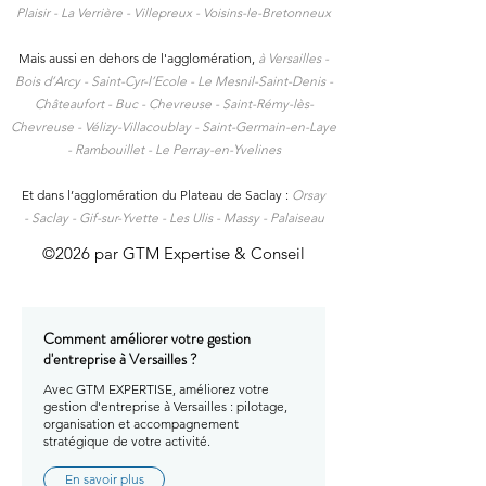
Plaisir -
La Verrière -
Villepreux -
Voisins-le-Bretonneux
Mais aussi en dehors de l'agglomération,
à
Versailles -
Bois d’Arcy - Saint-Cyr-l’Ecole - Le Mesnil-Saint-Denis -
Châteaufort - Buc - Chevreuse - Saint-Rémy-lès-
Chevreuse - Vélizy-Villacoublay - Saint-Germain-en-Laye
- Rambouillet - Le Perray-en-Yvelines
Et dans l’agglomération du Plateau de Saclay :
Orsay
-
Saclay -
Gif-sur-Yvette -
Les Ulis -
Massy -
Palaiseau
©2026 par GTM Expertise & Conseil
Comment améliorer votre gestion
d'entreprise à Versailles ?
Avec GTM EXPERTISE, améliorez votre
gestion d'entreprise à Versailles : pilotage,
organisation et accompagnement
stratégique de votre activité.
En savoir plus