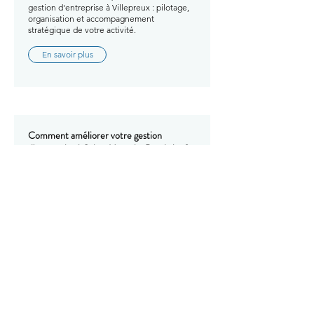
gestion d'entreprise à Villepreux : pilotage,
organisation et accompagnement
stratégique de votre activité.
En savoir plus
Comment améliorer votre gestion
d'entreprise à Saint-Nom-la-Bretèche ?
Avec GTM EXPERTISE, améliorez votre
gestion d'entreprise à Saint-Nom-la-
Bretèche : pilotage, organisation et
accompagnement stratégique de votre
activité.
En savoir plus