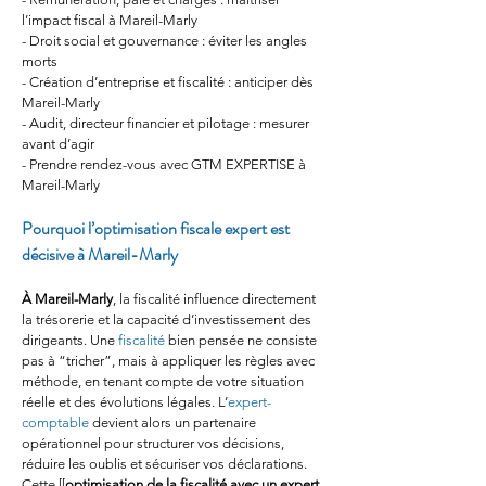
l’impact fiscal à Mareil-Marly
- Droit social et gouvernance : éviter les angles 
morts
- Création d’entreprise et fiscalité : anticiper dès 
Mareil-Marly
- Audit, directeur financier et pilotage : mesurer 
avant d’agir
- Prendre rendez-vous avec GTM EXPERTISE à 
Mareil-Marly
Pourquoi l’optimisation fiscale expert est 
décisive à Mareil-Marly
À Mareil-Marly
, la fiscalité influence directement 
la trésorerie et la capacité d’investissement des 
dirigeants. Une 
fiscalité
 bien pensée ne consiste 
pas à “tricher”, mais à appliquer les règles avec 
méthode, en tenant compte de votre situation 
réelle et des évolutions légales. L’
expert-
comptable
 devient alors un partenaire 
opérationnel pour structurer vos décisions, 
réduire les oublis et sécuriser vos déclarations. 
Cette [[
optimisation de la fiscalité avec un expert 