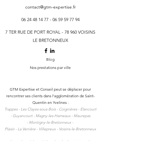
contact@gtm-expertise.fr
06 24 48 14 77 - 06 59 59
77 94
7 TER RUE DE PORT ROYAL - 78 960 VOISINS
LE BRETONNEUX
Blog
Nos prestations par ville
GTM Expertise et Conseil peut se déplacer pour
rencontrer ses clients dans l
’agglomération de Saint-
Quentin en Yvelines :
Trappes -
Les Clayes-sous-Bois -
Coignières -
Elancourt
-
Guyancourt -
Magny-les-Hameaux -
Maurepas
-
Montigny-le-Bretonneux -
Plaisir -
La Verrière -
Villepreux -
Voisins-le-Bretonneux