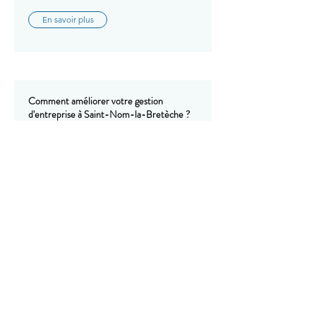
En savoir plus
Comment améliorer votre gestion
d'entreprise à Saint-Nom-la-Bretèche ?
Avec GTM EXPERTISE, améliorez votre
gestion d'entreprise à Saint-Nom-la-
Bretèche : pilotage, organisation et
accompagnement stratégique de votre
activité.
En savoir plus
Comment améliorer votre gestion
d'entreprise à Sartrouville ?