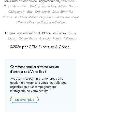
Mais aussi en dehors de l'agglomération,
à
Versailles -
Bois d’Arcy - Saint-Cyr-l’Ecole - Le Mesnil-Saint-Denis -
Châteaufort - Buc - Chevreuse - Saint-Rémy-lès-
Chevreuse - Vélizy-Villacoublay - Saint-Germain-en-Laye
- Rambouillet - Le Perray-en-Yvelines
Et dans l’agglomération du Plateau de Saclay :
Orsay
-
Saclay -
Gif-sur-Yvette -
Les Ulis -
Massy -
Palaiseau
©2026 par GTM Expertise & Conseil
Comment améliorer votre gestion
d'entreprise à Versailles ?
Avec GTM EXPERTISE, améliorez votre
gestion d'entreprise à Versailles : pilotage,
organisation et accompagnement
stratégique de votre activité.
En savoir plus