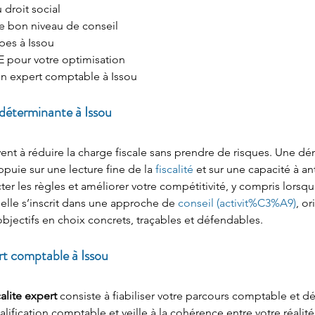
 droit social
le bon niveau de conseil
apes à Issou
 pour votre optimisation
un expert comptable à Issou
 déterminante à Issou
vent à réduire la charge fiscale sans prendre de risques. Une d
ppuie sur une lecture fine de la 
fiscalité
 et sur une capacité à an
ecter les règles et améliorer votre compétitivité, y compris lorsq
nelle s’inscrit dans une approche de 
conseil (activit%C3%A9)
, or
jectifs en choix concrets, traçables et défendables.
rt comptable à Issou
alite expert
 consiste à fiabiliser votre parcours comptable et déc
alification comptable et veille à la cohérence entre votre réali