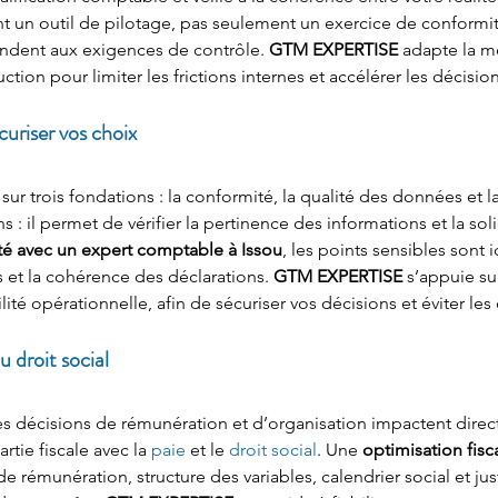
nt un outil de pilotage, pas seulement un exercice de conformité
épondent aux exigences de contrôle. 
GTM EXPERTISE
 adapte la mé
tion pour limiter les frictions internes et accélérer les décision
écuriser vos choix
ir sur trois fondations : la conformité, la qualité des données et
s : il permet de vérifier la pertinence des informations et la s
lité avec un expert comptable à Issou
, les points sensibles sont 
es et la cohérence des déclarations. 
GTM EXPERTISE
 s’appuie sur
lité opérationnelle, afin de sécuriser vos décisions et éviter les
u droit social
les décisions de rémunération et d’organisation impactent direc
artie fiscale avec la 
paie
 et le 
droit social
. Une 
optimisation fisc
rémunération, structure des variables, calendrier social et justi