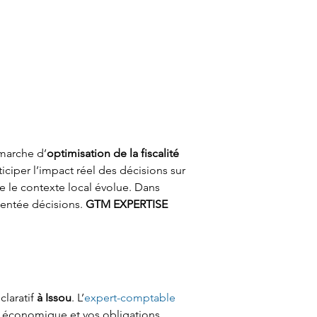
émarche d’
optimisation de la fiscalité 
ticiper l’impact réel des décisions sur 
ue le contexte local évolue. Dans 
ientée décisions. 
GTM EXPERTISE
laratif 
à Issou
. L’
expert-comptable
té économique et vos obligations. 