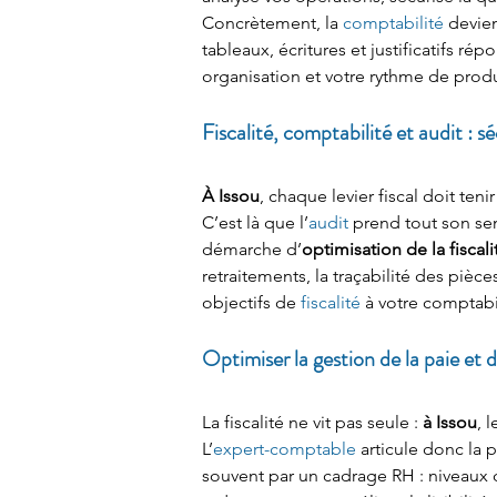
Concrètement, la 
comptabilité
 devie
tableaux, écritures et justificatifs r
organisation et votre rythme de produc
Fiscalité, comptabilité et audit : s
À Issou
, chaque levier fiscal doit ten
C’est là que l’
audit
 prend tout son sen
démarche d’
optimisation de la fisca
retraitements, la traçabilité des pièc
objectifs de 
fiscalité
 à votre comptabi
Optimiser la gestion de la paie et d
La fiscalité ne vit pas seule : 
à Issou
, 
L’
expert-comptable
 articule donc la p
souvent par un cadrage RH : niveaux de 