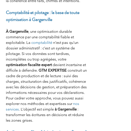
la cohérence entre faits, chiffres et intentions.
Comptabilité et pilotage : la base de toute 
optimisation à Gargenville
À Gargenville
, une optimisation durable 
commence par une comptabilité fiable et 
exploitable. La 
comptabilité
 n’est pas qu’un 
dossier administratif : c’est un système de 
pilotage. Si vos données sont tardives, 
incomplètes ou trop agrégées, votre 
optimisation fiscalite expert
 devient incertaine et 
difficile à défendre. 
GTM EXPERTISE
 construit un 
cadre de production et de lecture : suivi des 
charges, structuration des justificatifs, cohérence 
avec les décisions de gestion, et préparation des 
informations nécessaires pour vos déclarations. 
Pour cadrer votre approche, vous pouvez aussi 
explorer nos méthodes et expertises sur 
nos 
services
. L’objectif est simple 
à Gargenville
 : 
transformer les écritures en décisions et réduire 
les zones grises.