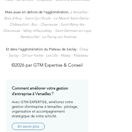
Mais aussi en dehors de l'agglomération,
à
Versailles -
Bois d’Arcy - Saint-Cyr-l’Ecole - Le Mesnil-Saint-Denis -
Châteaufort - Buc - Chevreuse - Saint-Rémy-lès-
Chevreuse - Vélizy-Villacoublay - Saint-Germain-en-Laye
- Rambouillet - Le Perray-en-Yvelines
Et dans l’agglomération du Plateau de Saclay :
Orsay
-
Saclay -
Gif-sur-Yvette -
Les Ulis -
Massy -
Palaiseau
©2026 par GTM Expertise & Conseil
Comment améliorer votre gestion
d'entreprise à Versailles ?
Avec GTM EXPERTISE, améliorez votre
gestion d'entreprise à Versailles : pilotage,
organisation et accompagnement
stratégique de votre activité.
En savoir plus