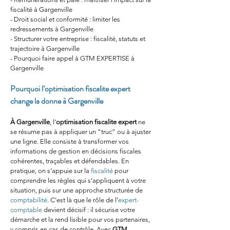
fiscalité à Gargenville
- Droit social et conformité : limiter les 
redressements à Gargenville
- Structurer votre entreprise : fiscalité, statuts et 
trajectoire à Gargenville
- Pourquoi faire appel à GTM EXPERTISE à 
Gargenville
Pourquoi l’optimisation fiscalite expert 
change la donne à Gargenville
À Gargenville
, l’
optimisation fiscalite expert
 ne 
se résume pas à appliquer un “truc” ou à ajuster 
une ligne. Elle consiste à transformer vos 
informations de gestion en décisions fiscales 
cohérentes, traçables et défendables. En 
pratique, on s’appuie sur la 
fiscalité
 pour 
comprendre les règles qui s’appliquent à votre 
situation, puis sur une approche structurée de 
comptabilité
. C’est là que le rôle de l’
expert-
comptable
 devient décisif : il sécurise votre 
démarche et la rend lisible pour vos partenaires, 
y compris en cas de contrôle. Avec 
GTM 