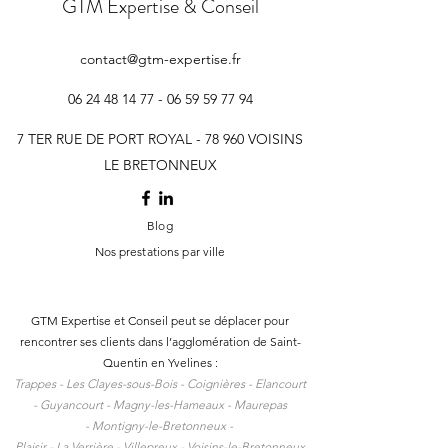
GTM Expertise & Conseil
contact@gtm-expertise.fr
06 24 48 14 77 - 06 59 59
77 94
7 TER RUE DE PORT ROYAL - 78 960 VOISINS
LE BRETONNEUX
Blog
Nos prestations par ville
GTM Expertise et Conseil peut se déplacer pour
rencontrer ses clients dans l
’agglomération de Saint-
Quentin en Yvelines :
Trappes -
Les Clayes-sous-Bois -
Coignières -
Elancourt
-
Guyancourt -
Magny-les-Hameaux -
Maurepas
-
Montigny-le-Bretonneux -
Plaisir -
La Verrière -
Villepreux -
Voisins-le-Bretonneux