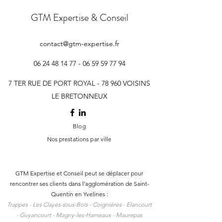
GTM Expertise & Conseil
contact@gtm-expertise.fr
06 24 48 14 77 - 06 59 59
77 94
Expert-comptable en
Levée de fonds pou
création de SCI dans les
deep tech du Plate
7 TER RUE DE PORT ROYAL - 78 960 VOISINS
Yvelines : constituer et gérer
Saclay : préparer s
LE BRETONNEUX
sa société civile immobilière
table — Cabinet 
— Cabinet GTM Voisins-le-
Voisins-le-Breton
Blog
Bretonneux
Nos prestations par ville
GTM Expertise et Conseil peut se déplacer pour
rencontrer ses clients dans l
’agglomération de Saint-
Quentin en Yvelines :
Trappes -
Les Clayes-sous-Bois -
Coignières -
Elancourt
-
Guyancourt -
Magny-les-Hameaux -
Maurepas