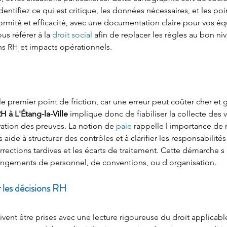
identifiez ce qui est critique, les données nécessaires, et les poi
mité et efficacité, avec une documentation claire pour vos équ
s référer à la 
droit social
 afin de replacer les règles au bon n
ns RH et impacts opérationnels.
 le premier point de friction, car une erreur peut coûter cher et 
H à L'Étang-la-Ville
 implique donc de fiabiliser la collecte des v
ation des preuves. La notion de 
paie
 rappelle l importance de ma
s aide à structurer des contrôles et à clarifier les responsabilité
corrections tardives et les écarts de traitement. Cette démarche 
hangements de personnel, de conventions, ou d organisation.
r les décisions RH
ivent être prises avec une lecture rigoureuse du droit applicable