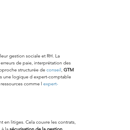
 leur gestion sociale et RH. La 
 erreurs de paie, interprétation des 
approche structurée de 
conseil
, 
GTM 
dans une logique d expert-comptable 
de ressources comme l 
expert-
t en litiges. Cela couvre les contrats, 
à la 
sécurisation de la gestion 