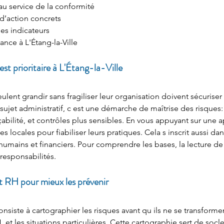
é au service de la conformité
 d’action concrets
des indicateurs
ance à L'Étang-la-Ville
est prioritaire à L'Étang-la-Ville
veulent grandir sans fragiliser leur organisation doivent sécuriser
n sujet administratif, c est une démarche de maîtrise des risques:
çabilité, et contrôles plus sensibles. En vous appuyant sur une 
s locales pour fiabiliser leurs pratiques. Cela s inscrit aussi 
s humains et financiers. Pour comprendre les bases, la lecture 
t responsabilités.
et RH pour mieux les prévenir
onsiste à cartographier les risques avant qu ils ne se transformen
 et les situations particulières. Cette cartographie sert de socle 