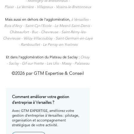
-
Montigny-le-Bretonneux -
Plaisir -
La Verrière -
Villepreux -
Voisins-le-Bretonneux
Mais aussi en dehors de l'agglomération,
à
Versailles -
Bois d’Arcy - Saint-Cyr-l’Ecole - Le Mesnil-Saint-Denis -
Châteaufort - Buc - Chevreuse - Saint-Rémy-lès-
Chevreuse - Vélizy-Villacoublay - Saint-Germain-en-Laye
- Rambouillet - Le Perray-en-Yvelines
Et dans l’agglomération du Plateau de Saclay :
Orsay
-
Saclay -
Gif-sur-Yvette -
Les Ulis -
Massy -
Palaiseau
©2026 par GTM Expertise & Conseil
Comment améliorer votre gestion
d'entreprise à Versailles ?
Avec GTM EXPERTISE, améliorez votre
gestion d'entreprise à Versailles : pilotage,
organisation et accompagnement
stratégique de votre activité.