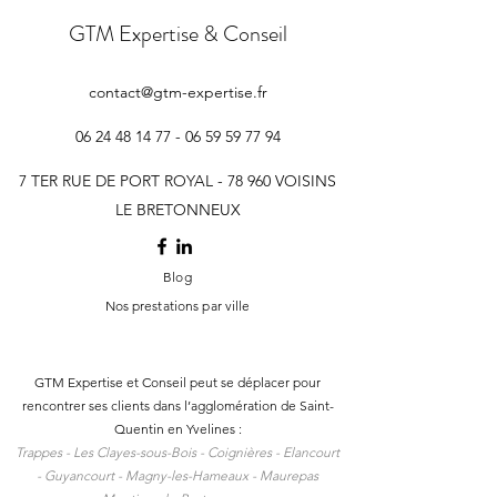
GTM Expertise & Conseil
contact@gtm-expertise.fr
06 24 48 14 77 - 06 59 59
77 94
7 TER RUE DE PORT ROYAL - 78 960 VOISINS
LE BRETONNEUX
Blog
Nos prestations par ville
GTM Expertise et Conseil peut se déplacer pour
rencontrer ses clients dans l
’agglomération de Saint-
Quentin en Yvelines :
Trappes -
Les Clayes-sous-Bois -
Coignières -
Elancourt
-
Guyancourt -
Magny-les-Hameaux -
Maurepas